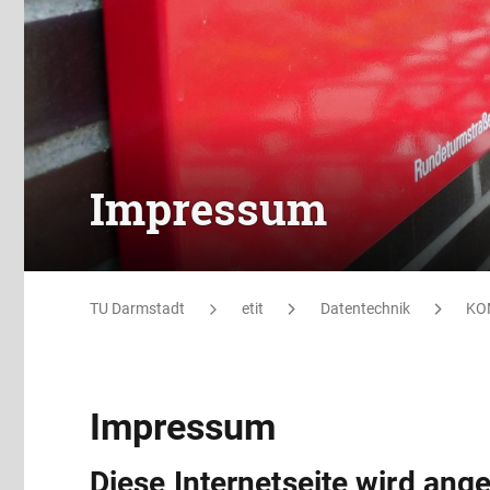
Impressum
TU Darmstadt
etit
Datentechnik
KO
Impressum
Diese Internetseite wird ang