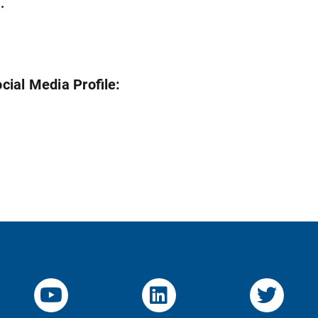
.
cial Media Profile:
YouTube-Channel von KOM
Linked.in von KO
Twitte