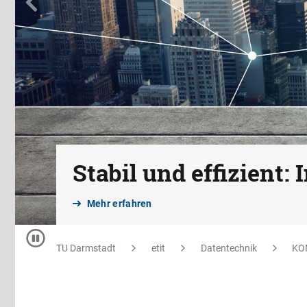
Zurück
Stabil und effizient:
Mehr erfahren
Pause
TU Darmstadt
etit
Datentechnik
KO