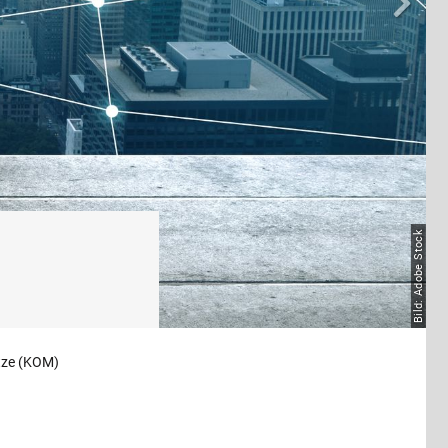
Vor
Bild: Adobe Stock
tze (KOM)