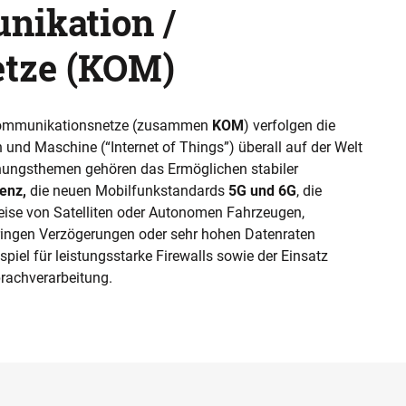
nikation /
tze (KOM)
Kommunikationsnetze (zusammen
KOM
) verfolgen die
h und Maschine (“Internet of Things”) überall auf der Welt
chungsthemen gehören das Ermöglichen stabiler
ienz,
die neuen Mobilfunkstandards
5G und 6G
,
die
eise von Satelliten oder Autonomen Fahrzeugen,
eringen Verzögerungen oder sehr hohen Datenraten
piel für leistungsstarke Firewalls sowie der Einsatz
rachverarbeitung
.