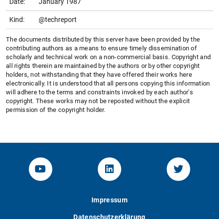
Date:
January 1987
Kind:
@techreport
The documents distributed by this server have been provided by the
contributing authors as a means to ensure timely dissemination of
scholarly and technical work on a non-commercial basis. Copyright and
all rights therein are maintained by the authors or by other copyright
holders, not withstanding that they have offered their works here
electronically. It is understood that all persons copying this information
will adhere to the terms and constraints invoked by each author's
copyright. These works may not be reposted without the explicit
permission of the copyright holder.
YouTube-Channel von KOM
Linked.in von KOM
Twitter-K
Impressum
Datenschutzerklärung