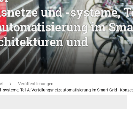
snetze und -systeme, Te
automatisierung im Sma
rchitekturen und
M
Veröffentlichungen
-systeme, Teil A: Verteilungsnetzautomatisierung im Smart Grid - Konze