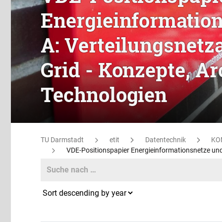
Energieinformation
A: Verteilungsnetz
Grid - Konzepte, A
Technologien
TU Darmstadt
etit
Datentechnik
KO
VDE-Positionspapier Energieinformationsnetze und 
Search
Search