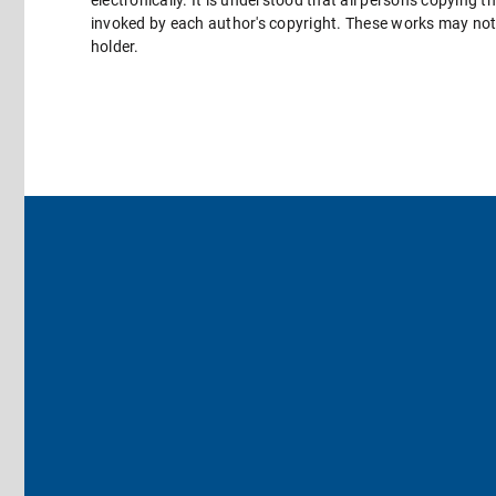
electronically. It is understood that all persons copying 
invoked by each author's copyright. These works may not 
holder.