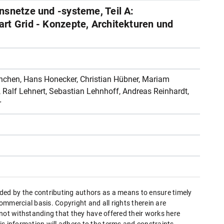
nsnetze und -systeme, Teil A:
rt Grid - Konzepte, Architekturen und
änchen, Hans Honecker, Christian Hübner, Mariam
, Ralf Lehnert, Sebastian Lehnhoff, Andreas Reinhardt,
r
ded by the contributing authors as a means to ensure timely
mmercial basis. Copyright and all rights therein are
 not withstanding that they have offered their works here