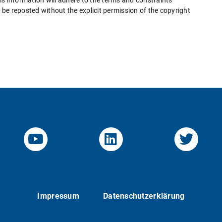
this information will adhere to the terms and constraints
be reposted without the explicit permission of the copyright
YouTube-Channel von KOM
Linked.in von KO
Twitte
Impressum
Datenschutzerklärung