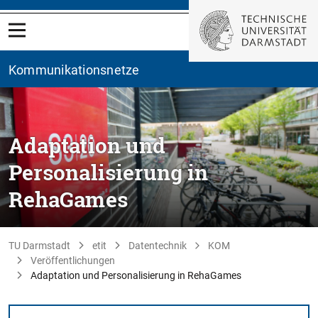
Kommunikationsnetze
Adaptation und
Personalisierung in
RehaGames
TU Darmstadt
etit
Datentechnik
KOM
Veröffentlichungen
Adaptation und Personalisierung in RehaGames