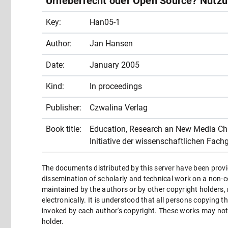
Urheberrecht oder Open Source? Nutzu
Key:
Han05-1
Author:
Jan Hansen
Date:
January 2005
Kind:
In proceedings
Publisher:
Czwalina Verlag
Book title:
Education, Research an New Media Cha
Initiative der wissenschaftlichen Fac
The documents distributed by this server have been provi
dissemination of scholarly and technical work on a non-co
maintained by the authors or by other copyright holders,
electronically. It is understood that all persons copying 
invoked by each author's copyright. These works may not 
holder.