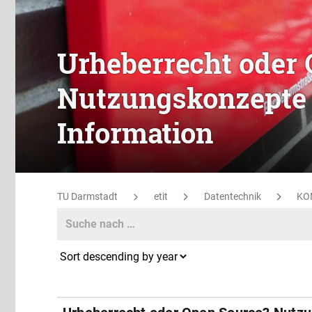
Urheberrecht oder
Nutzungskonzepte 
Information
TU Darmstadt
etit
Datentechnik
KO
Search
Search