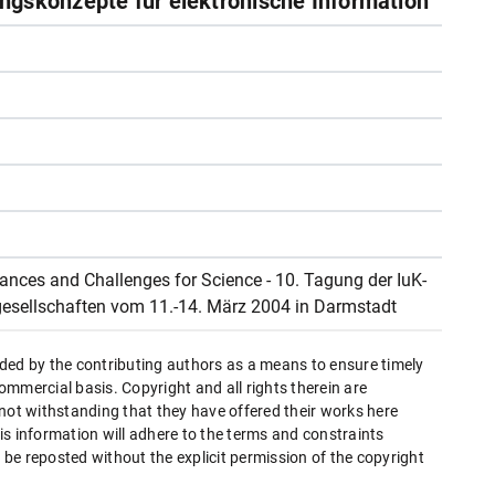
ngskonzepte für elektronische Information
nces and Challenges for Science - 10. Tagung der IuK-
hgesellschaften vom 11.-14. März 2004 in Darmstadt
ded by the contributing authors as a means to ensure timely
mmercial basis. Copyright and all rights therein are
 not withstanding that they have offered their works here
this information will adhere to the terms and constraints
be reposted without the explicit permission of the copyright